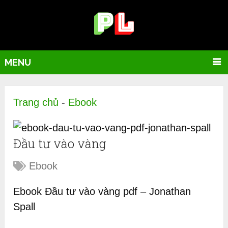
MENU
Trang chủ
-
Ebook
Đầu tư vào vàng
Ebook
Ebook Đầu tư vào vàng pdf – Jonathan
Spall