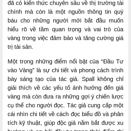
đã có kiến thức chuyên sâu về thị trường tài
chính mà còn là một nguồn thông tin quý
báu cho những người mới bắt đầu muốn
hiểu rõ về tầm quan trọng và vai trò của
vàng trong việc đảm bảo và tăng cường giá
trị tài sản.
Một trong những điểm nổi bật của “Đầu Tư
vào Vàng” là sự chi tiết và phong cách trình
bày sáng tạo của tác giả. Spall không chỉ
giải thích về các yếu tố ảnh hưởng đến giá
vàng mà còn đưa ra những gợi ý chiến lược
cụ thể cho người đọc. Tác giả cung cấp một
cái nhìn chi tiết về cách đọc biểu đồ và phân
tích kỹ thuật, giúp độc giả nắm bắt được xu