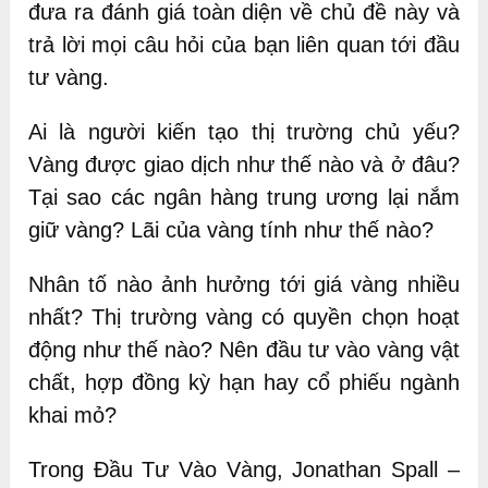
đưa ra đánh giá toàn diện về chủ đề này và
trả lời mọi câu hỏi của bạn liên quan tới đầu
tư vàng.
Ai là người kiến tạo thị trường chủ yếu?
Vàng được giao dịch như thế nào và ở đâu?
Tại sao các ngân hàng trung ương lại nắm
giữ vàng? Lãi của vàng tính như thế nào?
Nhân tố nào ảnh hưởng tới giá vàng nhiều
nhất? Thị trường vàng có quyền chọn hoạt
động như thế nào? Nên đầu tư vào vàng vật
chất, hợp đồng kỳ hạn hay cổ phiếu ngành
khai mỏ?
Trong Đầu Tư Vào Vàng, Jonathan Spall –