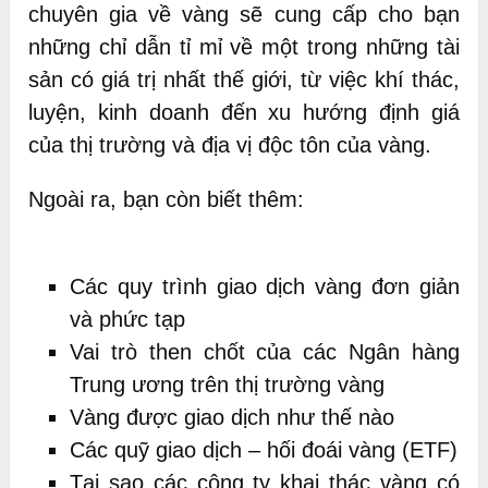
chuyên gia về vàng sẽ cung cấp cho bạn
những chỉ dẫn tỉ mỉ về một trong những tài
sản có giá trị nhất thế giới, từ việc khí thác,
luyện, kinh doanh đến xu hướng định giá
của thị trường và địa vị độc tôn của vàng.
Ngoài ra, bạn còn biết thêm:
Các quy trình giao dịch vàng đơn giản
và phức tạp
Vai trò then chốt của các Ngân hàng
Trung ương trên thị trường vàng
Vàng được giao dịch như thế nào
Các quỹ giao dịch – hối đoái vàng (ETF)
Tại sao các công ty khai thác vàng có