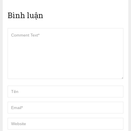
Bình luận