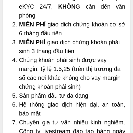
eKYC 24/7,
KHÔNG
cần đến văn
phòng
MIỄN PHÍ
giao dịch chứng khoán cơ sở
6 tháng đầu tiên
MIỄN PHÍ
giao dịch chứng khoán phái
sinh 3 tháng đầu tiên
Chứng khoán phái sinh được vay
margin, tỷ lệ 1:5,25 (trên thị trường đa
số các nơi khác không cho vay margin
chứng khoán phái sinh)
Sản phẩm đầu tư đa dạng
Hệ thống giao dịch hiện đại, an toàn,
bảo mật
Chuyên gia tư vấn nhiều kinh nghiệm.
Công ty livestream đào tạo hàng ngày