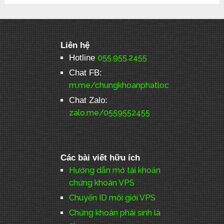
Liên hệ
Hotline
055.955.2455
Chat FB:
m.me/chungkhoanphatloc
Chat Zalo:
zalo.me/0559552455
Các bài viết hữu ích
Hướng dẫn mở tài khoản
chứng khoán VPS
Chuyển ID môi giới VPS
Chứng khoán phái sinh là