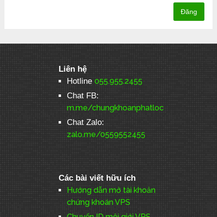
Liên hệ
Hotline
055.955.2455
Chat FB:
m.me/chungkhoanphatloc
Chat Zalo:
zalo.me/0559552455
Các bài viết hữu ích
Hướng dẫn mở tài khoản
chứng khoán VPS
Chuyển ID môi giới VPS