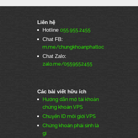
Liên hệ
Hotline
055.955.2455
Chat FB:
m.me/chungkhoanphatloc
Chat Zalo:
zalo.me/0559552455
Các bài viết hữu ích
Hướng dẫn mở tài khoản
chứng khoán VPS
Chuyển ID môi giới VPS
Chứng khoán phái sinh là
gì