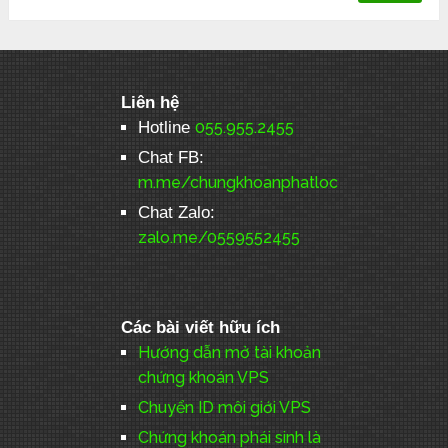
Liên hệ
Hotline
055.955.2455
Chat FB:
m.me/chungkhoanphatloc
Chat Zalo:
zalo.me/0559552455
Các bài viết hữu ích
Hướng dẫn mở tài khoản
chứng khoán VPS
Chuyển ID môi giới VPS
Chứng khoán phái sinh là