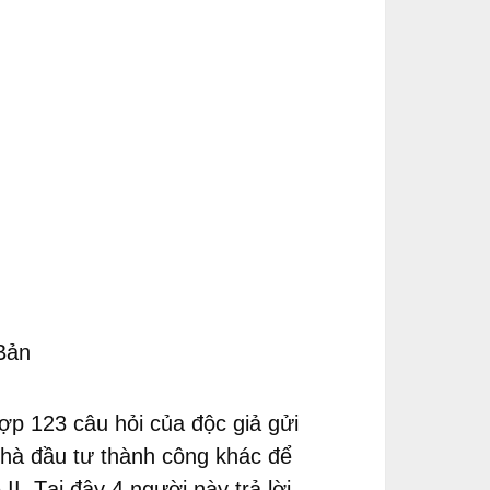
Bản
p 123 câu hỏi của độc giả gửi
nhà đầu tư thành công khác để
I. Tại đây 4 người này trả lời