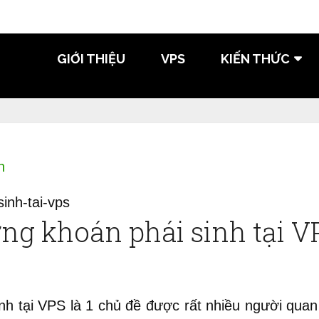
GIỚI THIỆU
VPS
KIẾN THỨC
h
ứng khoán phái sinh tại V
inh tại VPS là 1 chủ đề được rất nhiều người quan