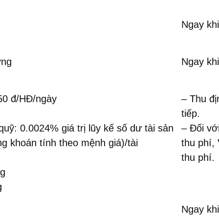
Ngay khi
ợng
Ngay khi
550 đ/HĐ/ngày
– Thu đị
tiếp.
 quỹ: 0.0024% giá trị lũy kế số dư tài sản
– Đối vớ
ứng khoán tính theo mệnh giá)/tài
thu phí,
thu phí.
ng
g
Ngay khi