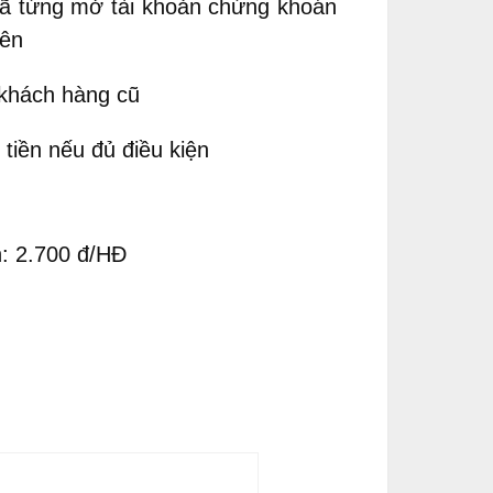
đã từng mở tài khoản chứng khoán
iên
 khách hàng cũ
tiền nếu đủ điều kiện
h: 2.700 đ/HĐ