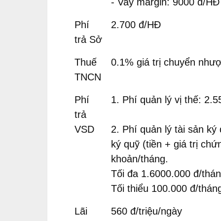
- Vay margin: 9000 đ/HĐ
Phí
2.700 đ/HĐ
trả Sở
Thuế
0.1% giá trị chuyển như
TNCN
Phí
1. Phí quản lý vị thế: 2.
trả
VSD
2. Phí quản lý tài sản ký
ký quỹ (tiền + giá trị ch
khoản/tháng.
Tối đa 1.6000.000 đ/thá
Tối thiểu 100.000 đ/thán
Lãi
560 đ/triệu/ngày