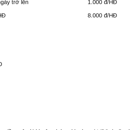
gày trở lên
1.000 đ/HĐ
HĐ
8.000 đ/HĐ
Đ