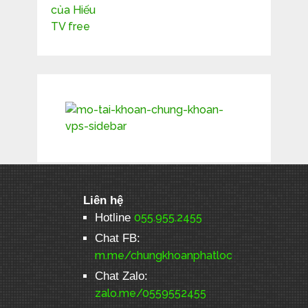
Liên hệ
Hotline
055.955.2455
Chat FB:
m.me/chungkhoanphatloc
Chat Zalo:
zalo.me/0559552455