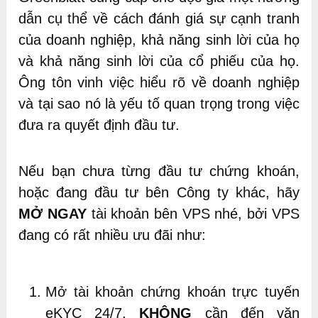
dẫn cụ thể về cách đánh giá sự cạnh tranh
của doanh nghiệp, khả năng sinh lời của họ
và khả năng sinh lời của cổ phiếu của họ.
Ông tôn vinh việc hiểu rõ về doanh nghiệp
và tại sao nó là yếu tố quan trọng trong việc
đưa ra quyết định đầu tư.
Nếu bạn chưa từng đầu tư chứng khoán,
hoặc đang đầu tư bên Công ty khác, hãy
MỞ NGAY
tài khoản bên VPS nhé, bởi VPS
đang có rất nhiều ưu đãi như:
Mở tài khoản chứng khoán trực tuyến
eKYC 24/7,
KHÔNG
cần đến văn