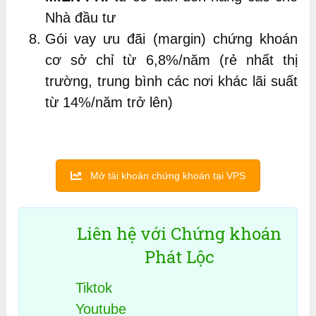
Nhà đầu tư
Gói vay ưu đãi (margin) chứng khoán
cơ sở chỉ từ 6,8%/năm (rẻ nhất thị
trường, trung bình các nơi khác lãi suất
từ 14%/năm trở lên)
Mở tài khoản chứng khoán tại VPS
Liên hệ với Chứng khoán
Phát Lộc
Tiktok
Youtube