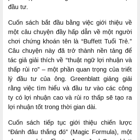
đầu tư.
Cuốn sách bắt đầu bằng việc giới thiệu về
một câu chuyện đầy hấp dẫn về một người
chơi chứng khoán tên là “Buffett Tuổi Trẻ.”
Câu chuyện này đã trở thành nền tảng để
tác giả giải thích về “thuật ngữ lợi nhuận và
thấp rủi ro” – một phần quan trọng của triết
lý đầu tư của ông. Greenblatt giảng giải
rằng việc tìm hiểu và đầu tư vào các công
ty có lợi nhuận cao và rủi ro thấp sẽ tạo ra
lợi nhuận tốt trong thời gian dài.
Cuốn sách tiếp tục giới thiệu chiến lược
“Đánh đâu thắng đó” (Magic Formula), một