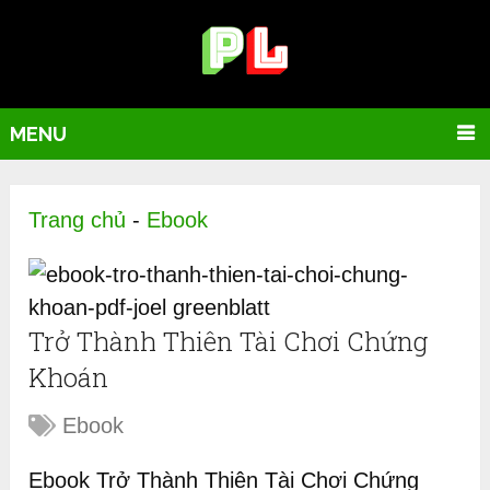
MENU
Trang chủ
-
Ebook
Trở Thành Thiên Tài Chơi Chứng
Khoán
Ebook
Ebook Trở Thành Thiên Tài Chơi Chứng