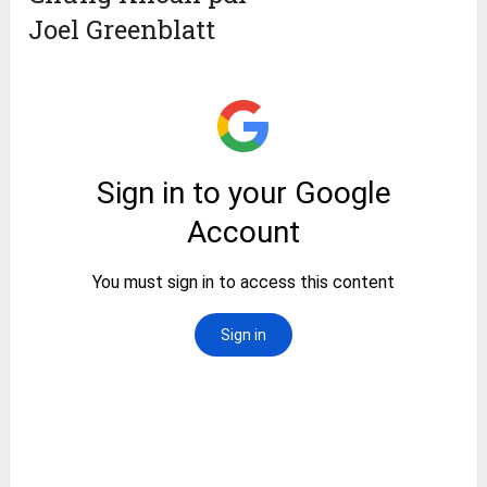
Joel Greenblatt