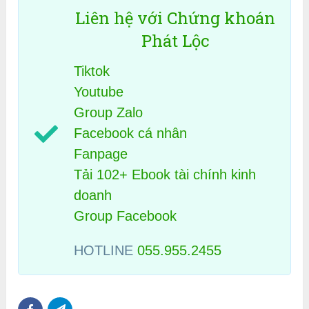
Liên hệ với Chứng khoán
Phát Lộc
Tiktok
Youtube
Group Zalo
Facebook cá nhân
Fanpage
Tải 102+ Ebook tài chính kinh
doanh
Group Facebook
HOTLINE
055.955.2455