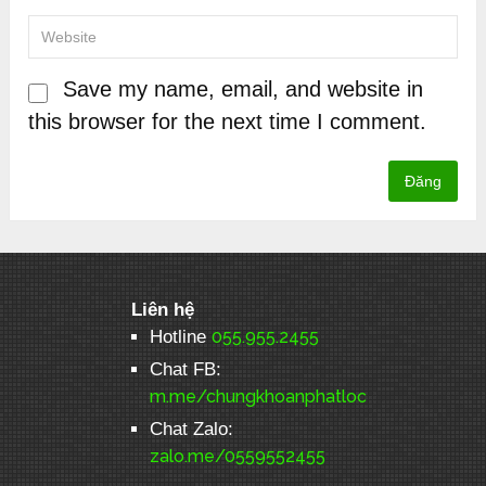
Save my name, email, and website in
this browser for the next time I comment.
Liên hệ
Hotline
055.955.2455
Chat FB:
m.me/chungkhoanphatloc
Chat Zalo:
zalo.me/0559552455