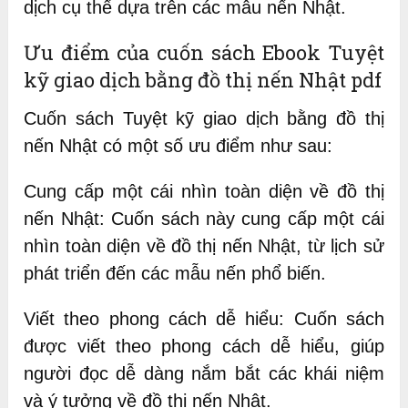
dịch cụ thể dựa trên các mẫu nến Nhật.
Ưu điểm của cuốn sách Ebook Tuyệt
kỹ giao dịch bằng đồ thị nến Nhật pdf
Cuốn sách Tuyệt kỹ giao dịch bằng đồ thị
nến Nhật có một số ưu điểm như sau:
Cung cấp một cái nhìn toàn diện về đồ thị
nến Nhật: Cuốn sách này cung cấp một cái
nhìn toàn diện về đồ thị nến Nhật, từ lịch sử
phát triển đến các mẫu nến phổ biến.
Viết theo phong cách dễ hiểu: Cuốn sách
được viết theo phong cách dễ hiểu, giúp
người đọc dễ dàng nắm bắt các khái niệm
và ý tưởng về đồ thị nến Nhật.