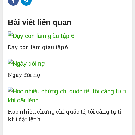
Bài viết liên quan
Dạy con làm giàu tập 6
Ngày đòi nợ
Học nhiều chứng chỉ quốc tế, tôi càng tự ti
khi đặt lệnh