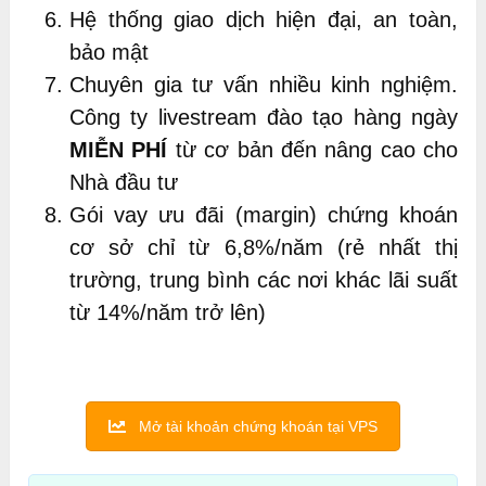
Hệ thống giao dịch hiện đại, an toàn,
bảo mật
Chuyên gia tư vấn nhiều kinh nghiệm.
Công ty livestream đào tạo hàng ngày
MIỄN PHÍ
từ cơ bản đến nâng cao cho
Nhà đầu tư
Gói vay ưu đãi (margin) chứng khoán
cơ sở chỉ từ 6,8%/năm (rẻ nhất thị
trường, trung bình các nơi khác lãi suất
từ 14%/năm trở lên)
Mở tài khoản chứng khoán tại VPS