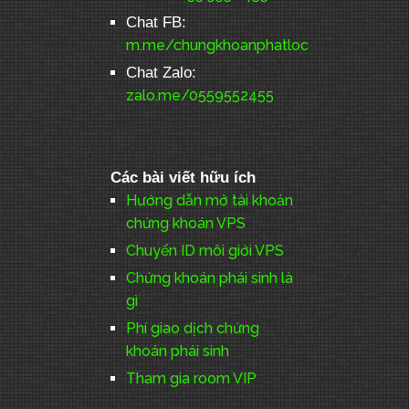
Chat FB:
m.me/chungkhoanphatloc
Chat Zalo:
zalo.me/0559552455
Các bài viết hữu ích
Hướng dẫn mở tài khoản
chứng khoán VPS
Chuyển ID môi giới VPS
Chứng khoán phái sinh là
gì
Phí giao dịch chứng
khoán phái sinh
Tham gia room VIP