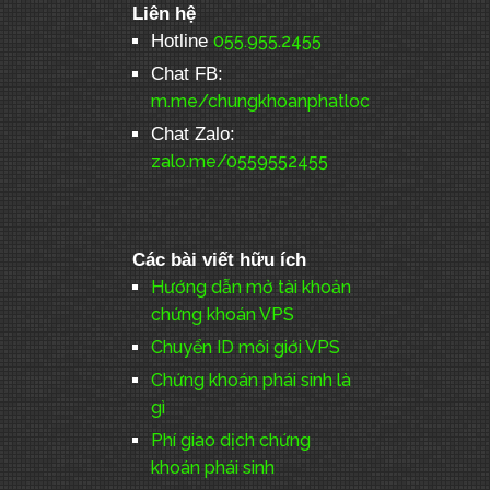
Liên hệ
Hotline
055.955.2455
Chat FB:
m.me/chungkhoanphatloc
Chat Zalo:
zalo.me/0559552455
Các bài viết hữu ích
Hướng dẫn mở tài khoản
chứng khoán VPS
Chuyển ID môi giới VPS
Chứng khoán phái sinh là
gì
Phí giao dịch chứng
khoán phái sinh