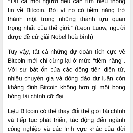
“Tất cả mọi người đều cần tìm hiểu thông
tin về Bitcoin. Bởi vì nó có tiềm năng trở
thành một trong những thành tựu quan
trọng nhất của thế giới.” (Leon Luow, người
được đề cử giải Nobel hoà bình)
Tuy vậy, tất cả những dự đoán tích cực về
Bitcoin mới chỉ dừng lại ở mức “tiềm năng”.
Với sự bất ổn của các đồng tiền điện tử,
nhiều chuyên gia và đông đảo dư luận còn
khẳng định Bitcoin không hơn gì một bong
bóng tài chính cỡ đại.
Liệu Bitcoin có thể thay đổi thế giới tài chính
và tiếp tục phát triển, tác động đến ngành
công nghiệp và các lĩnh vực khác của đời