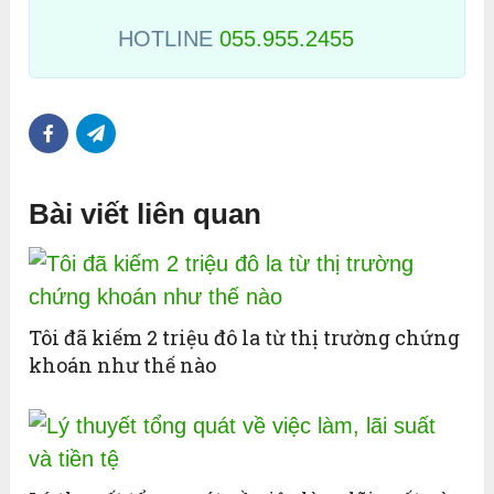
HOTLINE
055.955.2455
Bài viết liên quan
Tôi đã kiếm 2 triệu đô la từ thị trường chứng
khoán như thế nào