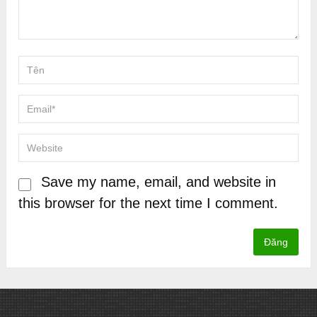
Save my name, email, and website in
this browser for the next time I comment.