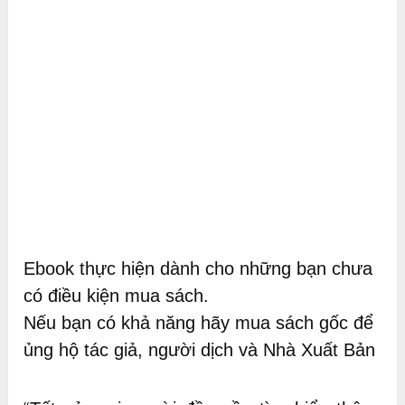
Ebook thực hiện dành cho những bạn chưa
có điều kiện mua sách.
Nếu bạn có khả năng hãy mua sách gốc để
ủng hộ tác giả, người dịch và Nhà Xuất Bản