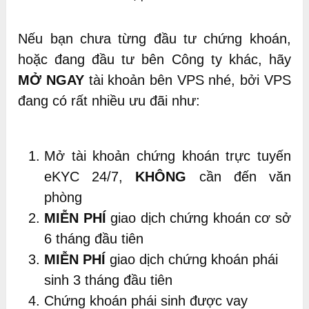
Nếu bạn chưa từng đầu tư chứng khoán,
hoặc đang đầu tư bên Công ty khác, hãy
MỞ NGAY
tài khoản bên VPS nhé, bởi VPS
đang có rất nhiều ưu đãi như:
Mở tài khoản chứng khoán trực tuyến
eKYC 24/7,
KHÔNG
cần đến văn
phòng
MIỄN PHÍ
giao dịch chứng khoán cơ sở
6 tháng đầu tiên
MIỄN PHÍ
giao dịch chứng khoán phái
sinh 3 tháng đầu tiên
Chứng khoán phái sinh được vay