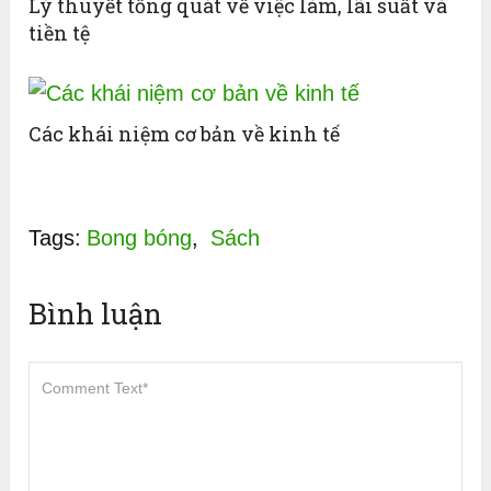
Lý thuyết tổng quát về việc làm, lãi suất và
tiền tệ
Các khái niệm cơ bản về kinh tế
Tags:
Bong bóng
,
Sách
Bình luận