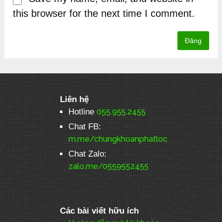
this browser for the next time I comment.
Liên hệ
Hotline
055.955.2455
Chat FB:
m.me/chungkhoanphatloc
Chat Zalo:
zalo.me/0559552455
Các bài viết hữu ích