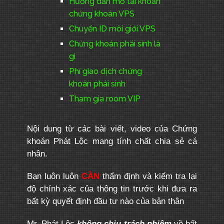
Hướng dẫn mở tài khoản
chứng khoán VPS
Chuyển ID môi giới VPS
Chứng khoán phái sinh là
gì
Phí giao dịch chứng
khoán phái sinh
Tham gia room VIP
Nội dung từ các bài viết, video của Chứng
khoán Phát Lộc mang tính chất chia sẻ cá
nhân.
Bạn luôn luôn
CẦN
thẩm định và kiểm tra lại
độ chính xác của thông tin trước khi đưa ra
bất kỳ quyết định đầu tư nào của bản thân
Mr. Phát Lộc
không chịu trách nhiệm
về bất