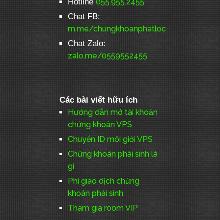
Hotline
055.955.2455
Chat FB:
m.me/chungkhoanphatloc
Chat Zalo:
zalo.me/0559552455
Các bài viết hữu ích
Hướng dẫn mở tài khoản
chứng khoán VPS
Chuyển ID môi giới VPS
Chứng khoán phái sinh là
gì
Phí giao dịch chứng
khoán phái sinh
Tham gia room VIP