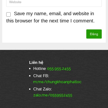
Save my name, email, and website in
this browser for the next time I comment.
Liên hệ
Hotline
055.955.2455
Chat FB:
m.me/chungkhoanphatloc
Chat Zalo:
zalo.me/0559552455