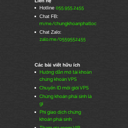
Liên hệ
Hotline
055.955.2455
Chat FB:
m.me/chungkhoanphatloc
Chat Zalo:
zalo.me/0559552455
Các bài viết hữu ích
Hướng dẫn mở tài khoản
chứng khoán VPS
Chuyển ID môi giới VPS
Chứng khoán phái sinh là
gì
Phí giao dịch chứng
khoán phái sinh
Tham gia room VIP